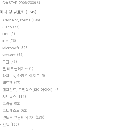
G★STAR 2008·2009
(2)
미나 및 발표회
(1745)
Adobe Systems
(106)
Cisco
(73)
HPE
(9)
IBM
(76)
Microsoft
(596)
VMware
(68)
구글
(46)
델 테크놀러지스
(1)
라이브K, 카카오 아지트
(5)
레드햇
(47)
맨디언트, 트렐릭스(파이어아이)
(48)
시트릭스
(111)
오라클
(92)
오토데스크
(62)
윈도우 프론티어 2기
(136)
인텔
(113)