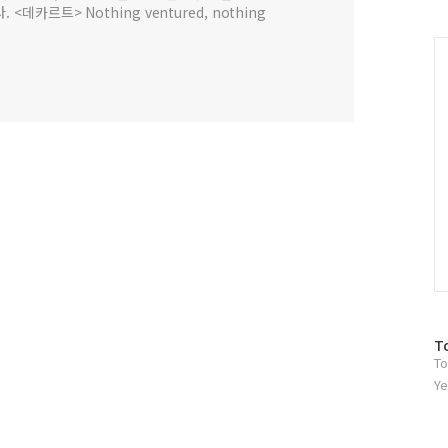
데카르트> Nothing ventured, nothing
C
방
T
To
문
자
Ye
수