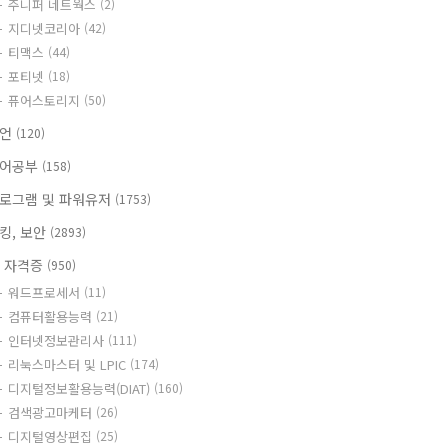
주니퍼 네트웍스
(2)
지디넷코리아
(42)
티맥스
(44)
포티넷
(18)
퓨어스토리지
(50)
명언
(120)
어공부
(158)
로그램 및 파워유저
(1753)
킹, 보안
(2893)
T 자격증
(950)
워드프로세서
(11)
컴퓨터활용능력
(21)
인터넷정보관리사
(111)
리눅스마스터 및 LPIC
(174)
디지털정보활용능력(DIAT)
(160)
검색광고마케터
(26)
디지털영상편집
(25)