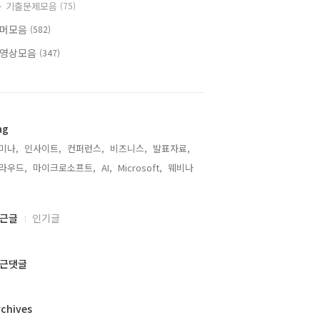
기출문제모음
(75)
머모음
(582)
영상모음
(347)
ag
미나,
인사이트,
컨퍼런스,
비즈니스,
발표자료,
라우드,
마이크로소프트,
AI,
Microsoft,
웨비나,
근글
인기글
근댓글
rchives