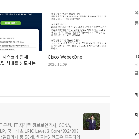
유
동
T
과 시스코가 함께
Cisco WebexOne
노멀 시대를 선도하는
2020.12.09
세
반의 엔터프라이즈 IT
클
나
최
최
근
글
과
최
인
군무원. IT 자격증 정보보안기사, CCNA,
기
SCLP, 국내최초 LPIC Level 3 Core/302/303
글
A
보호최고책임관리사 등 58개. 한국MS 윈도우 프론티어