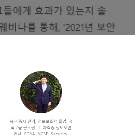
육군 중사 전역, 정보보호학 졸업, 국
직 7급 군무원. IT 자격증 정보보안
기사, CCNA, MCSE: Security,