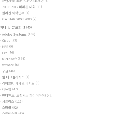
군인시절(2004.6.3~2008.9.2)
(6)
2001~2012 마라톤 대회
(11)
필리핀 어학연수
(7)
G★STAR 2008·2009
(2)
미나 및 발표회
(1745)
Adobe Systems
(106)
Cisco
(73)
HPE
(9)
IBM
(76)
Microsoft
(596)
VMware
(68)
구글
(46)
델 테크놀러지스
(1)
라이브K, 카카오 아지트
(5)
레드햇
(47)
맨디언트, 트렐릭스(파이어아이)
(48)
시트릭스
(111)
오라클
(92)
오토데스크
(62)