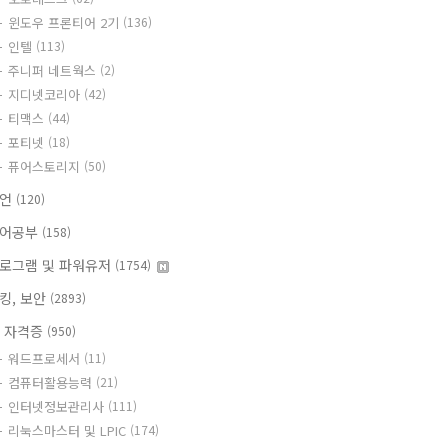
윈도우 프론티어 2기
(136)
인텔
(113)
주니퍼 네트웍스
(2)
지디넷코리아
(42)
티맥스
(44)
포티넷
(18)
퓨어스토리지
(50)
명언
(120)
어공부
(158)
로그램 및 파워유저
(1754)
킹, 보안
(2893)
T 자격증
(950)
워드프로세서
(11)
컴퓨터활용능력
(21)
인터넷정보관리사
(111)
리눅스마스터 및 LPIC
(174)