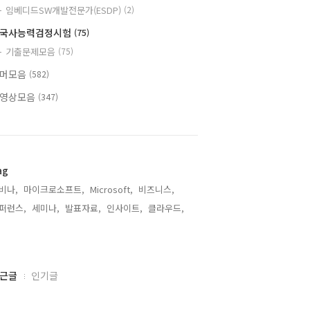
임베디드SW개발전문가(ESDP)
(2)
국사능력검정시험
(75)
기출문제모음
(75)
머모음
(582)
영상모음
(347)
ag
비나,
마이크로소프트,
Microsoft,
비즈니스,
퍼런스,
세미나,
발표자료,
인사이트,
클라우드,
,
근글
인기글