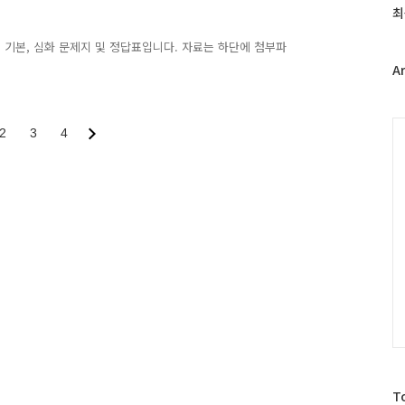
과
최
인
기
험 기본, 심화 문제지 및 정답표입니다. 자료는 하단에 첨부파
글
A
C
2
3
4
방
T